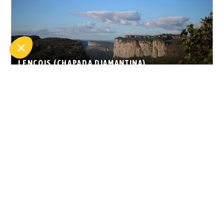
LENÇOIS (CHAPADA DIAMANTINA)
LA CHAPADA DIAMANTINA EST UNE RÉGION À L’OUEST DE SALVADOR,
TRAVERSÉE PAR DES MONTAGNES,...
MANAUS
AVEC PLUS DE DEUX MILLIONS D’HABITANTS, ELLE EST LA PLUS GRANDE
VILLE DE LA RÉGION AMAZONIENNE ET REPRÉSENTE UN...