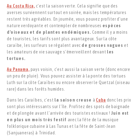
Au Costa Rica,
c’est la saison verte. Cela signifie que des
averses surviennent surtout en soirée, mais les températures
restent très agréables. En journée, vous pouvez profiter d’une
nature verdoyante et contempler de nombreuses
espèces
d'oiseaux et de plantes endémiques.
Comme il y a moins
de touristes, les tarifs sont plus avantageux. Sur la côte
caraïbe, les surfeurs se régalent avec
de grosses vagues
et
les amateurs de vie sauvage s’émerveillent devant
les
tortues.
Au Panama,
pays voisin, c’est aussi la saison verte (donc encore
un peu de pluie). Vous pouvez assister à la ponte des tortues
Luth sur la côte Caraïbes ou encore observer le Quetzal (oiseau
rare) dans les forêts humides.
Dans les Caraïbes, c’est
la saison creuse
à
Cuba
donc les prix
sont plus intéressants sur l’île. Profitez des spots de baignade
et de plongée avant l’arrivée des touristes estivaux !
Juin est
en plus un mois très festif
avec la fête de la musique
folklorique cubaine à Las Tunas et la fête de Saint-Jean
(Sanjuaneras) à Trinidad.