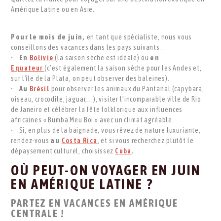
Amérique Latine ou en Asie.
Pour le mois de juin,
en tant que spécialiste, nous vous
conseillons des vacances dans les pays suivants :
•
En
Bolivie
(la saison sèche est idéale) ou
en
Equateur
(c’est également la saison sèche pour les Andes et,
sur l'île de la Plata, on peut observer des baleines).
•
Au
Brésil
pour observer les animaux du Pantanal (capybara,
oiseau, crocodile, jaguar,...), visiter l’incomparable ville de Rio
de Janeiro et célébrer la fête folklorique aux influences
africaines « Bumba Meu Boi » avec un climat agréable.
• Si, en plus de la baignade, vous rêvez de nature luxuriante,
rendez-vous
au
Costa Rica
, et si vous recherchez plutôt le
dépaysement culturel, choisissez
Cuba
.
OÙ PEUT-ON VOYAGER EN JUIN
EN AMÉRIQUE LATINE ?
PARTEZ EN VACANCES EN AMÉRIQUE
CENTRALE !