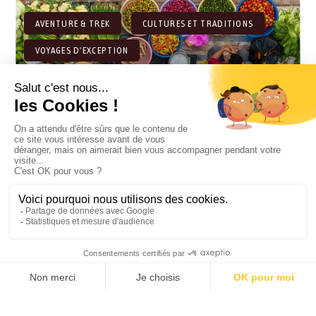
AVENTURE & TREK
CULTURES ET TRADITIONS
VOYAGES D'EXCEPTION
15 JOURS
LES JOYAUX DU
MÉKONG : LAOS -
CAMBODGE
3320 CHF
Luang Prabang
- Nong Khiaw
À partir de
- Siem Reap
- Battambang
- Phnom Penh
AVENTURE & TREK
CULTURES ET TRADITIONS
GRANDS ESPACES