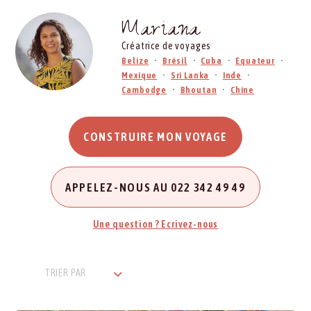
Mariana
Créatrice de voyages
Belize
Brésil
Cuba
Equateur
Mexique
Sri Lanka
Inde
Cambodge
Bhoutan
Chine
CONSTRUIRE MON VOYAGE
APPELEZ-NOUS AU 022 342 49 49
Une question ? Ecrivez-nous
TRIER PAR