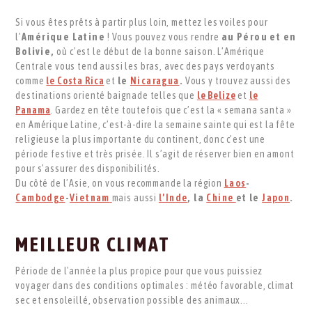
Si vous êtes prêts à partir plus loin, mettez les voiles pour
l’
Amérique Latine
! Vous pouvez vous rendre
au Pérou et en
Bolivie,
où c’est le début de la bonne saison. L’Amérique
Centrale vous tend aussi les bras, avec des pays verdoyants
comme
le Costa Rica
et
le
Nicaragua
.
Vous y trouvez aussi des
destinations orienté baignade telles que
le Belize
et
le
Panama
. Gardez en tête toutefois que c’est la « semana santa »
en Amérique Latine, c’est-à-dire la semaine sainte qui est la fête
religieuse la plus importante du continent, donc c’est une
période festive et très prisée. Il s’agit de réserver bien en amont
pour s’assurer des disponibilités.
Du côté de l’Asie, on vous recommande la région
Laos
-
Cambodge
-
Vietnam
mais aussi
l’Inde
, la
Chine
et le
Japon
.
MEILLEUR CLIMAT
Période de l'année la plus propice pour que vous puissiez
voyager dans des conditions optimales : météo favorable, climat
sec et ensoleillé, observation possible des animaux...