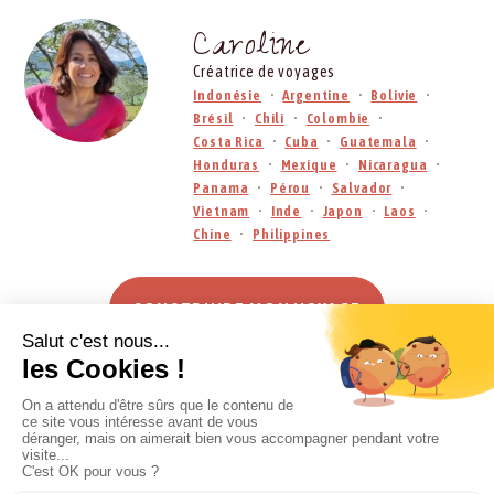
Caroline
Créatrice de voyages
Indonésie
Argentine
Bolivie
Brésil
Chili
Colombie
Costa Rica
Cuba
Guatemala
Honduras
Mexique
Nicaragua
Panama
Pérou
Salvador
Vietnam
Inde
Japon
Laos
Chine
Philippines
CONSTRUIRE MON VOYAGE
APPELEZ-NOUS AU 04 50 46 90 25
Une question ? Ecrivez-nous