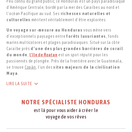
Peu connu du grand public, le Honduras est un pays paradisiaque
d’Amérique Centrale, bordé par la mer des Caraïbes au nord et
l’océan Pacifique au sud. Ses
richesses naturelles et
culturelles
méritent véritablement d’être explorées.
Un voyage sur-mesure au Honduras
vous mène vers
d’exceptionnels paysages entre
forêts luxuriantes
, fonds
marins multicolores et plages paradisiaques. Situé sur la côte
Caraïbe près
d’une des plus grandes barrières de corail
du monde
,
l’île de Roatan
est un spot réputé pour les
passionnés de plongée. Près de la frontière avec le Guatemala,
se trouve
Copàn
, l’un des
sites majeurs de la civilisation
Maya
.
LIRE LA SUITE
NOTRE SPÉCIALISTE HONDURAS
est là pour vous aider à créer le
voyage de vos rêves