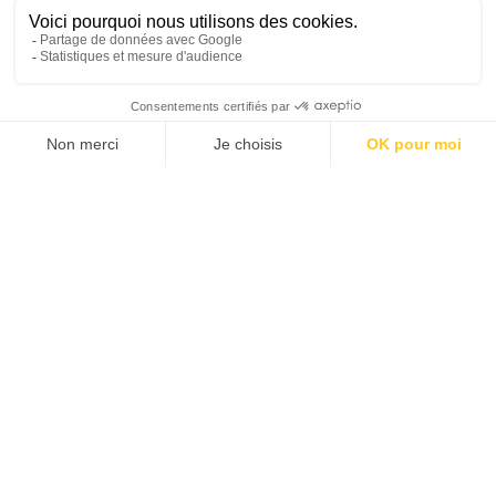
TRIER PAR
AVENTURE & TREK
CULTURES ET TRADITIONS
15 JOURS
TRÉSORS DU
HONDURAS AVEC
CHAUFFEUR
4800 CHF
Copan
- Gracias
- San Pedro Sula
À partir de
- Tela
- La Ceiba
- Les îles des Caraïbes
AUTRES PAYS QUE VOUS POURRIEZ
AIMER