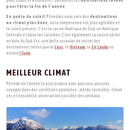
pays chaud et ensoleillé ? Découvrez les
destinations rêvées
pour fêter la fin de l’année
.
En quête de soleil ?
Envolez-vous vers des
destinations
au climat plus doux
, où la température est plus agréable et
le soleil présent. C’est le cas en Amérique du Sud, en Amérique
Centrale et dans les Caraïbes. C’est également la saison sèche
en Asie du Sud-Est, une belle occasion de visiter des
destinations telles que le
Laos
, le
Vietnam
, le
Sri Lanka
ou
encore
l’Inde
.
MEILLEUR CLIMAT
Période de l'année la plus propice pour que vous puissiez
voyager dans des conditions optimales : météo favorable, climat
sec et ensoleillé, observation possible des animaux...