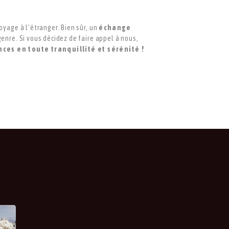
oyage à l’étranger. Bien sûr, un
échange
enre. Si vous décidez de faire appel à nous,
nces en toute tranquillité et sérénité !