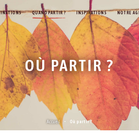
TINATIONS
QUAND PARTIR ?
INSPIRATIONS
NOTRE AG
OÙ PARTIR ?
Accueil
Où partir ?