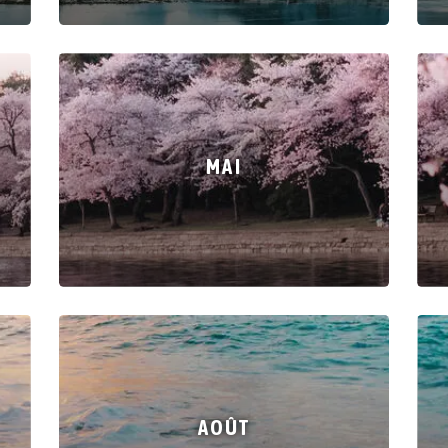
MAI
AOÛT