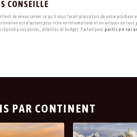
S CONSEILLE
ent de mieux cerner ce qu’il vous ferait plaisir lors de votre prochain v
stination est d’autant plus riche en informations et en astuces en tout g
 répond à vos envies, attentes et budget. Parfait pour
partir en vaca
NS PAR CONTINENT