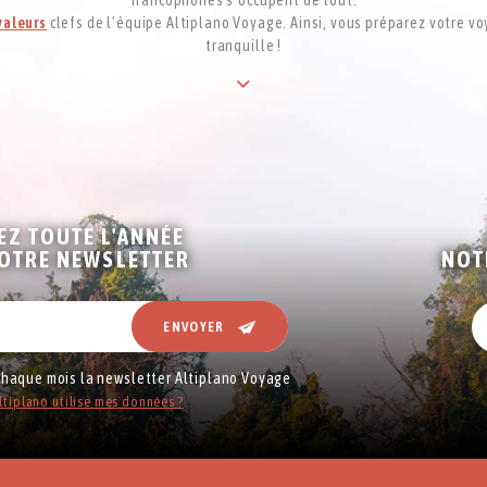
valeurs
clefs de l’équipe Altiplano Voyage. Ainsi, vous préparez votre vo
tranquille !
EZ TOUTE L'ANNÉE
NOTRE NEWSLETTER
NOT
ENVOYER
 chaque mois la newsletter Altiplano Voyage
tiplano utilise mes données ?