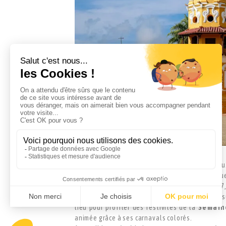
Flottant sur le fleuve Magdalena, Santa Cr
Patrimoine de l'UNESCO
, elle est conn
d’orfèvrerie
. C'est ici que fut tourné, en 198
d'une mort annoncée". Cette ville africaine et
lieu pour profiter des festivités de la
Semain
animée grâce à ses carnavals colorés.