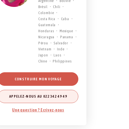
Argentine
Bolivie
Brésil
Chili
Colombie
Costa Rica
Cuba
Guatemala
Honduras
Mexique
Nicaragua
Panama
Pérou
Salvador
Vietnam
Inde
Japon
Laos
Chine
Philippines
CONSTRUIRE MON VOYAGE
APPELEZ-NOUS AU 022 342 49 49
Une question ? Ecrivez-nous