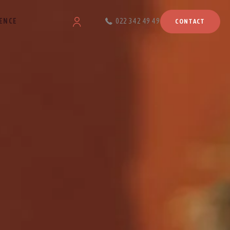
ENCE
022 342 49 49
CONTACT