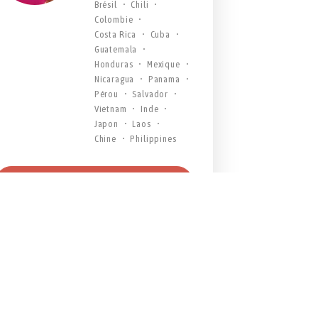
Brésil
Chili
Colombie
Costa Rica
Cuba
Guatemala
Honduras
Mexique
Nicaragua
Panama
Pérou
Salvador
Vietnam
Inde
Japon
Laos
Chine
Philippines
CONSTRUIRE MON VOYAGE
APPELEZ-NOUS AU 022 342 49 49
Une question ? Ecrivez-nous