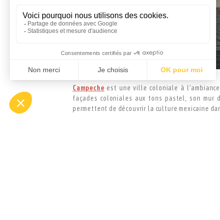
Campeche
est une ville coloniale à l’ambiance
façades coloniales aux tons pastel, son mur d
permettent de découvrir la culture mexicaine da
Il est agréable de flâner en journée comme en so
la calle 59 qui traverse le centre historique de 
remparts de la ville ; découvrez le zocalo, véri
Isabel (la Place principale s’anime le soir d’une
circuit des Baluartes (bastions) long de 2 km, q
San Carlos qui abrite le musée de la ville 
marchandises ; le Baluarte de la Soledad ; le B
de la Tierra qui propose un spectacle son et lum
Enfin, à 3km du centre historique, ne manquez