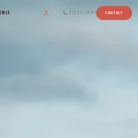
ENCE
022 342 49 49
CONTACT