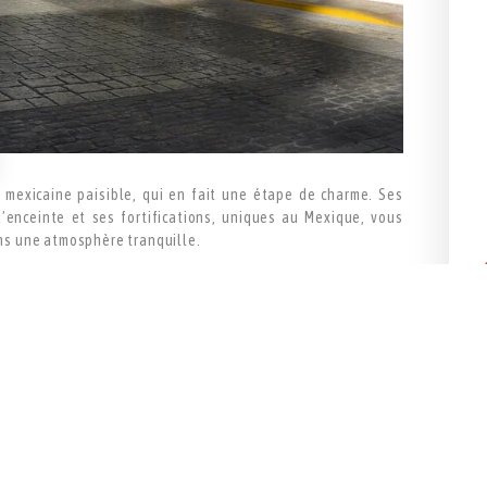
 mexicaine paisible, qui en fait une étape de charme. Ses
’enceinte et ses fortifications, uniques au Mexique, vous
ns une atmosphère tranquille.
irée dans les rues piétonnes de la vieille ville : empruntez
la Puerta de la Tierra à la Puerta del Mar et marchez sur les
table coeur de la cité fortifiée où trône la cathédrale Santa
 ambiance festive mexicaine). Prenez le temps de parcourir le
ui vous emmène à travers l’histoire de la ville : le Baluarte
; la Puerta del Mar qui permettait le débarquement des
aluarte Santiago et son jardin botanique et enfin la Puerta
ière( le mardi, vendredi et samedi 20h30).
 pas la découverte du Fort de San Miguel, perché sur une