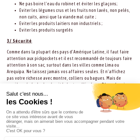
Ne pas boire l’eau du robinet et éviter les glaçons;
Eviter les légumes crus et les fruits non lavés, non pelés,
non cuits, ainsi que la viande mal cuite ;
Eviter les produits laitiers non industriels ;
Eviter les produits surgelés
3/ Sécurité
Comme dans la plupart des pays d’Amérique Latine, il faut faire
attention aux pickpockets et il est recommandé de toujours faire
attention à son sac, surtout dans les villes comme Lima ou
Arequipa. Ne laissez jamais vos affaires seules. Et n’affichez
pas votre richesse avec montre, colliers ou bagues. Mais de
manière générale, la sécurité s’est améliorée au Pérou depuis
quelques années.
Il y a parfois des grèves avec des blocages de route. Il n’y a pas
de danger en particulier, à part prendre son mal en patience !
CLIMAT & GÉOGRAPHIE
FORMALITÉS & VISA