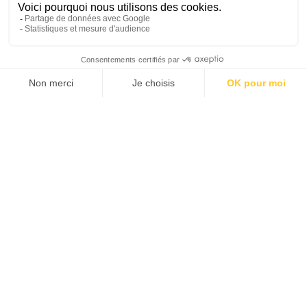
ARGENT & BUDGET
SANTÉ & SÉCURITÉ
TRANSPORTS
HÉBERGEMENTS
VIE PRATIQUE
CONTACTS UTILES
CULTURE & TRADITIONS
NOTRE SPÉCIALISTE PÉROU
est là pour vous aider à créer le
voyage de vos rêves
Caroline
Créatrice de voyages
Indonésie
Argentine
Bolivie
Brésil
Chili
Colombie