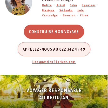
Créatrice de voyages
Belize
Brésil
Cuba
Equateur
Mexique
Sri Lanka
Inde
Cambodge
Bhoutan
Chine
CONSTRUIRE MON VOYAGE
APPELEZ-NOUS AU 022 342 49 49
Une question ? Ecrivez-nous
VOYAGER RESPONSABLE
AU BHOUTAN