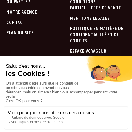
OÙ PARTIR ?
CONDITIONS
PARTICULIÈRES DE VENTE
NOTRE AGENCE
MENTIONS LÉGALES
CONTACT
POLITIQUE EN MATIÈRE DE
PLAN DU SITE
CONFIDENTIALITÉ ET DE
COOKIES
ESPACE VOYAGEUR
SUISSE
Adresse (sur rdv) :
Place du Temple 3
1227 Carouge - Genève
022 342 49 49
Voir sur la carte