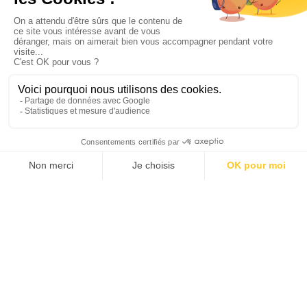
CROISIÈRE AUSTRALIS : CAP
HORN ET USHUAÏA
Ushuaia
•
Punta Arenas
Durée suggérée
Budget estimé
PERSONNALISEZ VOTRE VOYAGE
5 JOURS
2600 CHF
À partir de
A l'occasion de votre voyage au Chili ou en Argentine, profitez-en
pour vous offrir une croisière inoubliable à la découverte du Cap
Horn et d'Ushuaïa...
Quand partir ?
JANVIER
FÉVRIER
MARS
NOVEMBRE
DÉCEMBRE