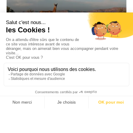
LA RIOJA
LA VILLE DE LA RIOJA, ENDOMMAGÉE PAR UN TERRIBLE TREMBLEMENT DE
TERRE EN 1894 A ÉTÉ COMPLÈTEMENT REBÂTIE....
MENDOZA
MENDOZA EN ARGENTINE, À 700 MÈTRES D'ALTITUDE, EST SITUÉE AU PIED
DE LA CORDILLÈRE DES ANDES À...