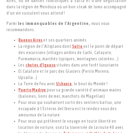
Aires, ou de danses folkloriques à Salta et d'une dégustation
dans la région de Mendoza où un bon steak de lomo accompagné
d’un vin succulent vous attend !
Parmi
les immanquables de l'Argentine,
nous vous
recommandons :
Buenos Aires
et ses quartiers animés
La région de l’Altiplano dont
Salta
est le point de départ
des excursions (villages andins de Cachi, Cafayate,
Purmamarca, marchés typiques, montagnes colorées…)
Les
chutes d'Iguazu
situées dans une forêt luxuriante
El Calafate et le parc des Glaciers (Perito Moreno,
Upsalla…)
La Terre de Feu avec
Ushuaia
, le bout du Monde !
Puerto Madryn
pour sa grande variété d’animaux marins
(baleines, lions de mer, manchots de Magellan)
Pour ceux qui souhaitent sortir des sentiers battus, une
escapade à l’Esteros del Ibera est le rendez-vous des
amoureux de la nature
Pour ceux qui préfèrent le voyage en toute liberté en
location de voiture, osez la traversée de la route 40 avec