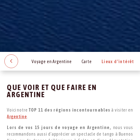
Voyage en Argentine
Carte
Lieux d’intérêt
QUE VOIR ET QUE FAIRE EN
ARGENTINE
Voici notre
TOP
11 des régions incontournables
à visiter en
Argentine
.
Lors de vos 15 jours de voyage en Argentine,
nous vous
recommandons aussi d'apprécier un spectacle de tango à Buenos