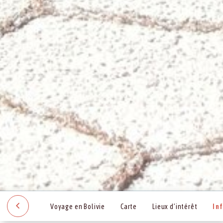
Voyage en Bolivie
Carte
Lieux d’intérêt
In