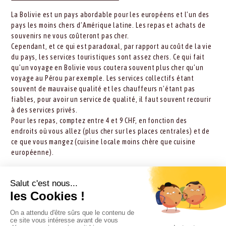
La Bolivie est un pays abordable pour les européens et l’un des
pays les moins chers d’Amérique latine. Les repas et achats de
souvenirs ne vous coûteront pas cher.
Cependant, et ce qui est paradoxal, par rapport au coût de la vie
du pays, les services touristiques sont assez chers. Ce qui fait
qu’un voyage en Bolivie vous coutera souvent plus cher qu’un
voyage au Pérou par exemple. Les services collectifs étant
souvent de mauvaise qualité et les chauffeurs n’étant pas
fiables, pour avoir un service de qualité, il faut souvent recourir
à des services privés.
Pour les repas, comptez entre 4 et 9 CHF, en fonction des
endroits où vous allez (plus cher sur les places centrales) et de
ce que vous mangez (cuisine locale moins chère que cuisine
européenne).
3/ Taxes et Pourboires
En Bolivie, il est d’usage de laisser un pourboire aux guides et
aux chauffeurs. Une idée des pourboires est (par jour): 9 USD
pour un guide francophone, 5 USD pour un guide hispanophone,