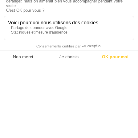
15 USD pour un chauffeur/guide francophone, 11 USD pour un
chauffeur/guide hispanophone, 5 USD pour un guide de trek
hispanophone, 6 USD pour un guide de trek francophone, 13 USD
pour un guide de haute montagne, 3 USD pour un cuisinier, 1 USD
pour un muletier.
CLIMAT & GÉOGRAPHIE
FORMALITÉS & VISA
ARGENT & BUDGET
SANTÉ & SÉCURITÉ
TRANSPORTS
HÉBERGEMENTS
VIE PRATIQUE
CONTACTS UTILES
CULTURE & TRADITIONS
NOTRE SPÉCIALISTE BOLIVIE
est là pour vous aider à créer le