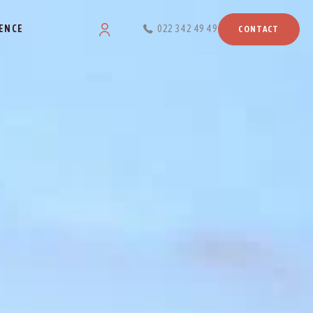
ENCE
022 342 49 49
CONTACT