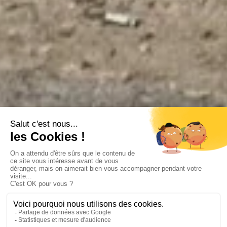
CUBA CHEZ L'HABITANT
La Havane
•
Vinales
•
Playa Larga
•
Cienfuegos
•
Santa
Clara
•
Trinidad
Durée suggérée
Budget estimé
16 JOURS
2670 CHF
À partir de