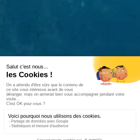
D'ÎLE EN ÎLE AUX GALAPAGOS
les Iles Galapagos
Durée suggérée
Budget estimé