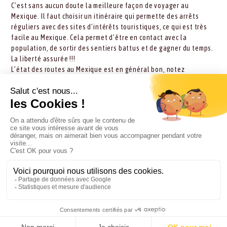
C’est sans aucun doute la meilleure façon de voyager au
Mexique. Il faut choisir un itinéraire qui permette des arrêts
réguliers avec des sites d’intérêts touristiques, ce qui est très
facile au Mexique. Cela permet d’être en contact avec la
population, de sortir des sentiers battus et de gagner du temps.
La liberté assurée !!!
L’état des routes au Mexique est en général bon, notez
toutefois certaines informations :
de Mexico à Oaxaca : bon état des routes, possibilités
d’autoroute (de même vers Veracruz). Pour atteindre
Taxco, petites routes de montagnes, prévoir du temps.
à partir de Oaxaca jusque dans le Chiapas, petites routes
de montagne, temps de route longs, vers la côte pacifique
également dans l’état de Oaxaca.
de San Cristobal à Palenque et en moindre mesure de
Palenque à Campeche, état des routes mauvais, nids de
poule, parfois embouteillage de camions, prévoir du
temps, surtout en saison des pluies.
Yucatan : bon état général des routes, des autoroutes
également.
villes coloniales du centre : bon état général des routes.