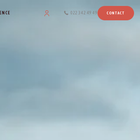
ENCE
022 342 49 49
CONTACT