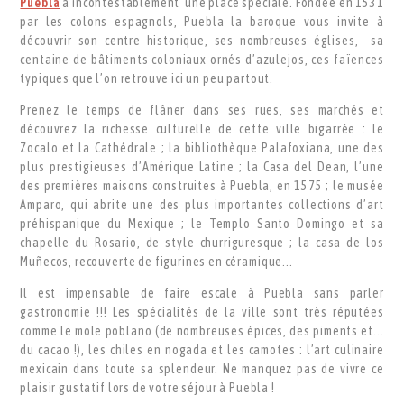
Puebla
a incontestablement une place spéciale. Fondée en 1531
par les colons espagnols, Puebla la baroque vous invite à
découvrir son centre historique, ses nombreuses églises, sa
centaine de bâtiments coloniaux ornés d’azulejos, ces faïences
typiques que l’on retrouve ici un peu partout.
Prenez le temps de flâner dans ses rues, ses marchés et
découvrez la richesse culturelle de cette ville bigarrée : le
Zocalo et la Cathédrale ; la bibliothèque Palafoxiana, une des
plus prestigieuses d’Amérique Latine ; la Casa del Dean, l’une
des premières maisons construites à Puebla, en 1575 ; le musée
Amparo, qui abrite une des plus importantes collections d’art
préhispanique du Mexique ; le Templo Santo Domingo et sa
chapelle du Rosario, de style churriguresque ; la casa de los
Muñecos, recouverte de figurines en céramique...
Il est impensable de faire escale à Puebla sans parler
gastronomie !!! Les spécialités de la ville sont très réputées
comme le mole poblano (de nombreuses épices, des piments et...
du cacao !), les chiles en nogada et les camotes : l’art culinaire
mexicain dans toute sa splendeur. Ne manquez pas de vivre ce
plaisir gustatif lors de votre séjour à Puebla !