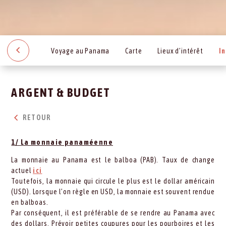
Voyage au Panama
Carte
Lieux d’intérêt
I
ARGENT & BUDGET
RETOUR
1/ La monnaie panaméenne
La monnaie au Panama est le balboa (PAB). Taux de change
actuel
ici
Toutefois, la monnaie qui circule le plus est le dollar américain
(USD). Lorsque l’on règle en USD, la monnaie est souvent rendue
en balboas.
Par conséquent, il est préférable de se rendre au Panama avec
des dollars. Prévoir petites coupures pour les pourboires et les