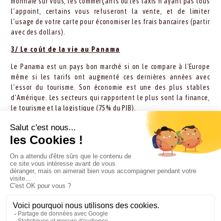
monnaie sur vous, les commerçants ou les taxis n’ayant pas tous
l’appoint, certains vous refuseront la vente, et de limiter
l’usage de votre carte pour économiser les frais bancaires (partir
avec des dollars).
3/ Le coût de la vie au Panama
Le Panama est un pays bon marché si on le compare à l'Europe
même si les tarifs ont augmenté ces dernières années avec
l’essor du tourisme. Son économie est une des plus stables
d’Amérique. Les secteurs qui rapportent le plus sont la finance,
le tourisme et la logistique (75% du PIB).
Par exemple :
le plat du jour dans un restaurant local : 6 à 12 CHF
un menu dans un restaurant classique : entre 11 et 17 CHF
un menu plus élaboré : entre 17 et 33 CHF
une bouteille d'1 litre d’eau coûte environ 1 CHF
1 litre de diesel : 0,90 CHF
une entrée dans un parc national : 10 USD
4/ Taxes et pourboires