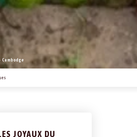
 - Cambodge
ques
LES JOYAUX DU