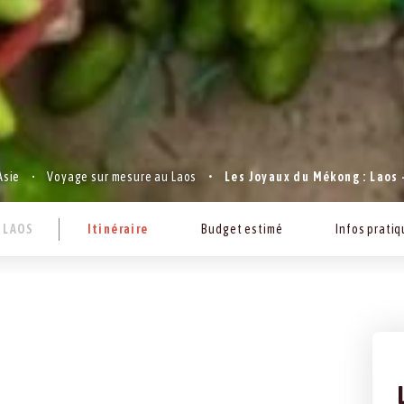
Asie
Voyage sur mesure au Laos
Les Joyaux du Mékong : Laos
LAOS
Itinéraire
Budget estimé
Infos prati