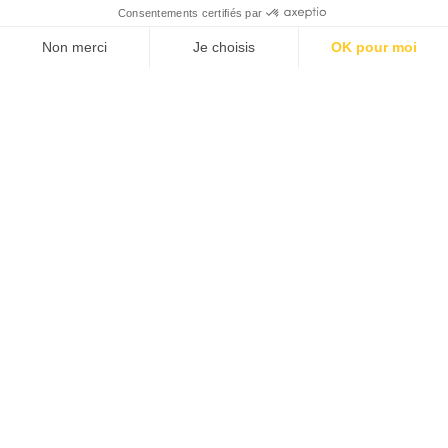
NAVIGATION SUR LA RIVIÈRE SANGKER
JUSQU’AU LAC TONLE SAP
TOUS LES LIEUX D'INTÉRÊT CAMBODGE
NOTRE SPÉCIALISTE CAMBODGE
est là pour vous aider à créer le
voyage de vos rêves
Mariana
Créatrice de voyages
Belize
Brésil
Cuba
Equateur