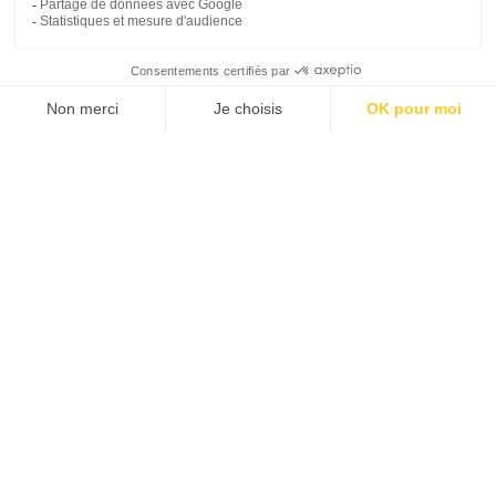
VIE PRATIQUE
Langue, décalage horaire, courant électrique,
téléphone et internet.
CONTACTS UTILES
Office de tourisme, ambassades dans les pays
francophones et sur place.