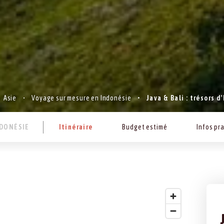
Asie
Voyage sur mesure en Indonésie
Java & Bali : trésors d
DONÉSIE
Itinéraire
Budget estimé
Infos pr