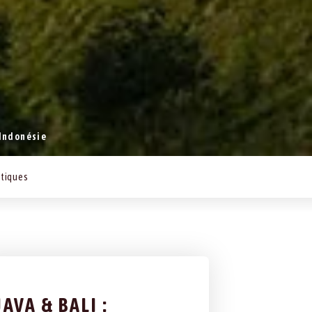
'Indonésie
atiques
JAVA & BALI :