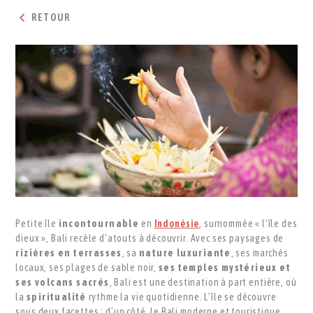
RETOUR
Petite île
incontournable
en
Indonésie
, surnommée « l’île des
dieux », Bali recèle d’atouts à découvrir. Avec ses paysages de
rizières en terrasses
, sa
nature luxuriante
, ses marchés
locaux, ses plages de sable noir,
ses temples mystérieux et
ses volcans sacrés
, Bali est une destination à part entière, où
la
spiritualité
rythme la vie quotidienne. L’île se découvre
sous deux facettes : d’un côté, le Bali moderne et touristique,