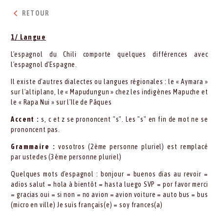
RETOUR
1/ Langue
L'espagnol du Chili comporte quelques différences avec
l'espagnol d'Espagne.
Il existe d'autres dialectes ou langues régionales : le « Aymara »
sur l'altiplano, le « Mapudungun » chez les indigènes Mapuche et
le « Rapa Nui » sur l'Ile de Pâques
Accent :
s, c et z se prononcent "s". Les "s" en fin de mot ne se
prononcent pas.
Grammaire :
vosotros (2ème personne pluriel) est remplacé
par ustedes (3ème personne pluriel)
Quelques mots d'espagnol : bonjour = buenos dias au revoir =
adios salut = hola à bientôt = hasta luego SVP = por favor merci
= gracias oui = si non = no avion = avion voiture = auto bus = bus
(micro en ville) Je suis français(e) = soy frances(a)