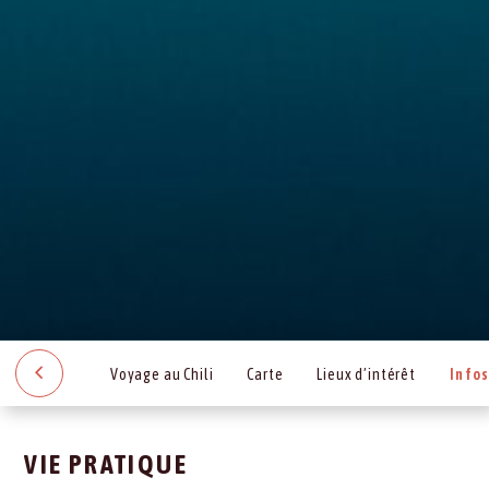
Voyage au Chili
Carte
Lieux d’intérêt
Info
VIE PRATIQUE