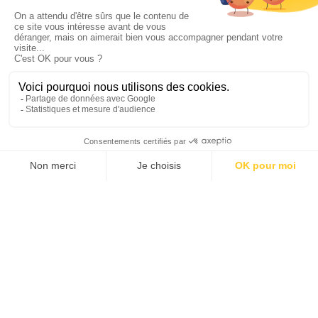
aucun mal à trouver des « cyber cafés » (
) et on trouve de
locutorio
plus en plus de lieux proposant le wifi, en particulier dans les
hôtels d'un certain niveau et les cafés « à l'occidentale »,
présents dans les grandes villes.
CLIMAT & GÉOGRAPHIE
FORMALITÉS & VISA
ARGENT & BUDGET
SANTÉ & SÉCURITÉ
TRANSPORTS
HÉBERGEMENTS
VIE PRATIQUE
CONTACTS UTILES
CULTURE & TRADITIONS
NOTRE SPÉCIALISTE CHILI
est là pour vous aider à créer le