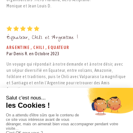
Monique et Jean Louis D.
Équateur, Chili et Argentine !
ARGENTINE
,
CHILI
,
EQUATEUR
Par Denis R. en Octobre 2023
Un voyage qui répondait à notre demande et à notre désir, avec
un séjour diversifié en Equateur, entre volcans, Amazonie,
folklore et traditions, puis le Chili avec Valparaiso la magnifique
et Santiago et enfin l'Argentine pour retrouver des Amis
Argentins.
Les soucis de santé liés au mal de l'altitude ont bouleversé le
circuit, malheureusement, mais nous n'avions pas le choix. Mais
malgré certaines étapes qui ont du être annulées, notre circuit a
été magnifique.