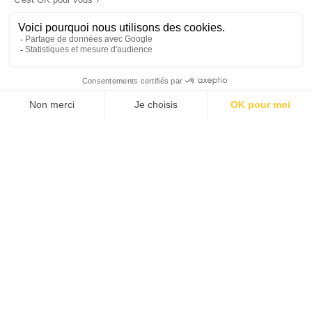
Somptueuse destination et organisation au top
EQUATEUR
Par Maxime B. en Octobre 2023
J'avais mes billets d'avion pour l'Equateur et un parcours plus ou
moins dessiné par une amie habitant à Guayaquil. Un problème
survenu 70 jours avant le départ a empêché mon amie de voyager
avec moi. Voulant quand même partir en Equateur, j'ai contacté
Altiplano pour exposer mon problème et, moins de 2 semaines
plus tard, j'avais un programme de visite solide en main, mêlant
tous les éléments que j'avais ciblé (Cotopaxi, Chimborazo,
Amazonie, Pacifique), avec l'accompagnement d'un chauffeur
privé.
Je me suis très bien entendu avec le chauffeur tout comme avec
l'ensemble des guides que j'ai pu rencontrer lors des diverses
excursions. Un immense merci à Marine pour son contact au
quotidien et son suivi, à l'équipe Altiplano pour le travail rapide
(et propre !) effectué suite à ma demande urgente, et à l'agence
sur place en Equateur pour leur disponibilité quand il le fallait :)
Le voyage a largement répondu à mes attentes et je n'hésiterai