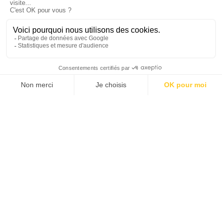
NOTRE SPÉCIALISTE EQUATEUR
est là pour vous aider à créer le
voyage de vos rêves
Mariana
Créatrice de voyages
Belize
Brésil
Cuba
Equateur
Mexique
Sri Lanka
Inde
Cambodge
Bhoutan
Chine
CONSTRUIRE MON VOYAGE
APPELEZ-NOUS AU 022 342 49 49