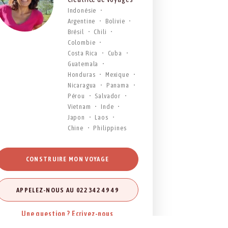
Indonésie
Argentine
Bolivie
Brésil
Chili
Colombie
Costa Rica
Cuba
Guatemala
Honduras
Mexique
Nicaragua
Panama
Pérou
Salvador
Vietnam
Inde
Japon
Laos
Chine
Philippines
CONSTRUIRE MON VOYAGE
APPELEZ-NOUS AU 022 342 49 49
Une question ? Ecrivez-nous