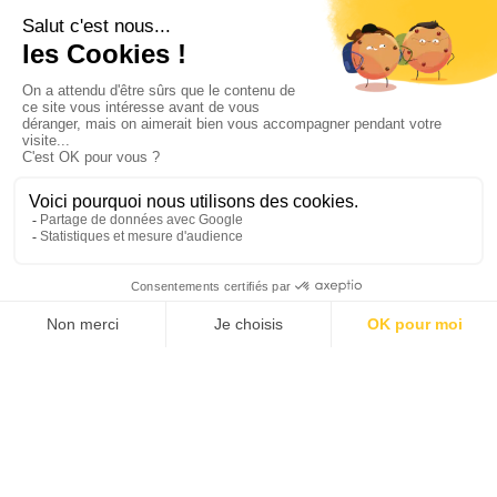
LE VIETNAM DU NORD AU SUD
Hanoi
•
Halong
•
Hue
•
Hoi An
•
Ho Chi Minh-ville
•
Le delta
du Mékong
Durée suggérée
Budget estimé
14 JOURS
4250 CHF
À partir de
PERSONNALISEZ VOTRE VOYAGE
Ce grand voyage vous emmène à la découverte du
Vietnam
du
nord au sud. Il débute à
Hanoï
, entre traditions et héritage
colonial, puis se poursuit à
Ninh Binh
et dans la baie de
Lan
Ha
pour une immersion en pleine nature. Après un vol vers
Hué
,
vous explorez la cité impériale et ses jardins paisibles avant de
rejoindre
Hoi An
, charmante ville classée à l’
UNESCO
. Le
parcours se prolonge à
Ho Chi Minh Ville
avec une visite du