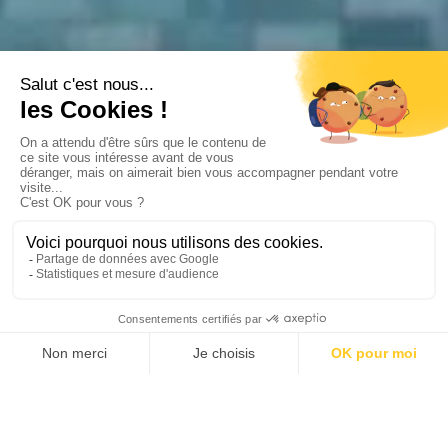
VIETNAM PRESTIGE
Hanoi
•
Hue
•
Hoi An
•
Ho Chi Minh-ville
•
Le delta du
Mékong
Durée suggérée
Budget estimé
16 JOURS
9850 CHF
À partir de
PERSONNALISEZ VOTRE VOYAGE
Partez pour un voyage d’exception à travers le
Vietnam
, entre
patrimoine, nature luxuriante et rencontres authentiques. Ce
circuit intimiste vous invite à découvrir le pays sous un angle
élégant, loin des foules, dans des hébergements de charme
soigneusement sélectionnés.