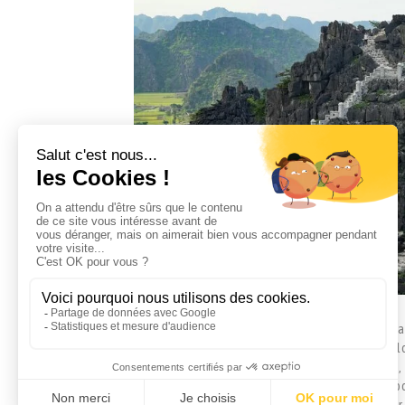
La région de Ninh Binh offre un décor naturel g
rizières, plus connue sous le nom de «baie d’Ha
historiques comme le temple des rois Dinh et Lê,
originale et est particulièrement remarquable po