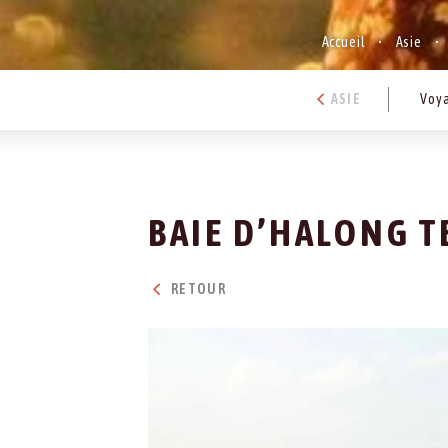
Accueil
Asie
ASIE
Voya
BAIE D’HALONG T
RETOUR