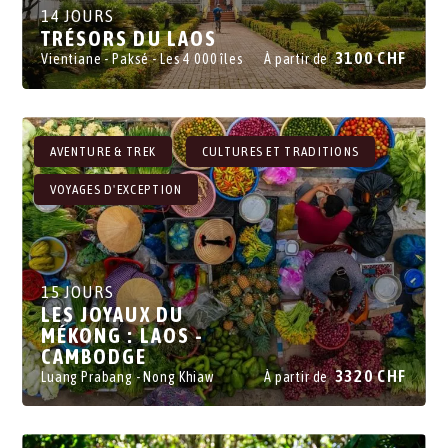
14 JOURS
TRÉSORS DU LAOS
3100 CHF
Vientiane
- Paksé
- Les 4 000 îles
À partir de
- Luang Prabang
AVENTURE & TREK
CULTURES ET TRADITIONS
VOYAGES D'EXCEPTION
15 JOURS
LES JOYAUX DU
MÉKONG : LAOS -
CAMBODGE
3320 CHF
Luang Prabang
- Nong Khiaw
À partir de
- Siem Reap
- Battambang
- Phnom Penh