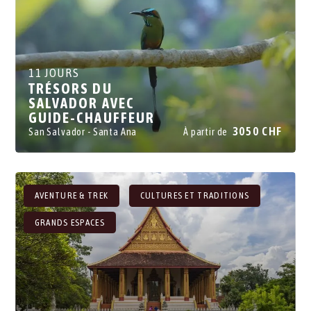
11 JOURS
TRÉSORS DU
SALVADOR AVEC
GUIDE-CHAUFFEUR
3050 CHF
San Salvador
- Santa Ana
À partir de
- Suchitoto
- La Costa del Sol
AVENTURE & TREK
CULTURES ET TRADITIONS
GRANDS ESPACES