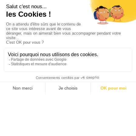
16 JOURS
TRÉSORS DU
CAMBODGE
3550 CHF
Siem Reap
- Battambang
À partir de
- Phnom Penh
- Kampot
- Kep
- Kampong Chhnang
AVENTURE & TREK
14 JOURS
LACS ET VOLCANS DU
NICARAGUA AVEC
CHAUFFEUR
3850 CHF
Managua
- Leon
- Granada
À partir de