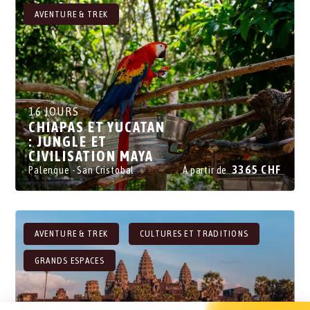
AVENTURE & TREK
16 JOURS
CHIAPAS ET YUCATAN
: JUNGLE ET
CIVILISATION MAYA
3365 CHF
Palenque
- San Cristobal
À partir de
- La Riviera Maya
- Campeche
- Merida
- Xpujil
- Valladolid
- Costa Maya
AVENTURE & TREK
CULTURES ET TRADITIONS
GRANDS ESPACES