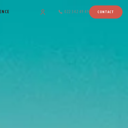
ENCE
022 342 49 49
CONTACT