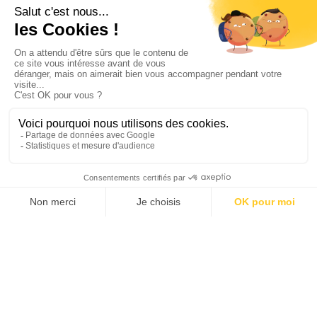
TOUS LES LIEUX D'INTÉRÊT EQUATEUR
NOTRE SPÉCIALISTE EQUATEUR
est là pour vous aider à créer le
voyage de vos rêves
Mariana
Créatrice de voyages
Belize
Brésil
Cuba
Equateur
Mexique
Sri Lanka
Inde
Cambodge
Bhoutan
Chine