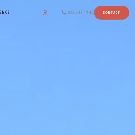
ENCE
022 342 49 49
CONTACT