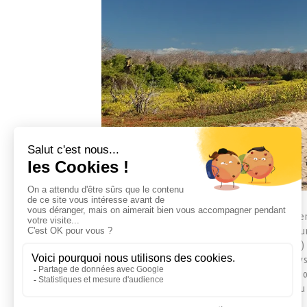
Le principe du « Island Hopping » est de dormir 
et/ou de San Cristobal) et de faire des excu
intéressante pour ceux qui ont le mal de mer (!)
pas voir autant de variété d’animaux et de pays
proches de vos hôtels). De plus, les navigati
dernier cas, vous naviguez pendant les repas ou 