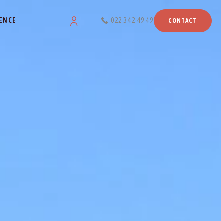
ENCE
022 342 49 49
CONTACT