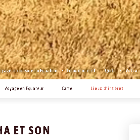
oyage sur mesure en Equateur
Lieux d’intérêt
Quito
Volcan
Voyage en Equateur
Carte
Lieux d’intérêt
HA ET SON