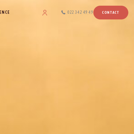
ENCE
022 342 49 49
CONTACT