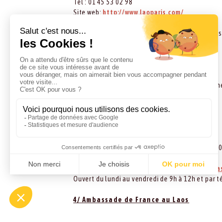
Tél : 01 45 53 02 98
Site web:
http://www.laoparis.com/
Courriel :
ambalaoparis@wanadoo.fr
Ouvert du lundi au vendredi de 9h à 12h pour les 
renseignements téléphoniques.
2/ Ambassade du Laos à Genève
14 bis, route de Colovrex, 1218 Le Grand-Sacon
Tél : 02 27 98 24 41
Courriel :
laomission_geneva@bluewin.ch
3/ Ambassade du Laos en Belgique
avenue de la Brabançonne, 19-21, Bruxelles 10
Tél : (02) 740 09 50
Courriel :
laoembassy@ambalao.be
ou
laoemba
Ouvert du lundi au vendredi de 9h à 12h et par 
4/ Ambassade de France au Laos
Rue Setthathirat (entrée par la rue Gallieni), PB