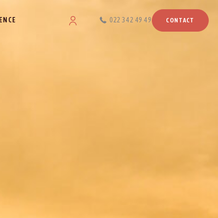
ENCE
022 342 49 49
CONTACT