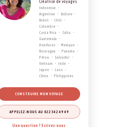
Créatrice de voyages
Indonésie
Argentine
Bolivie
Brésil
Chili
Colombie
Costa Rica
Cuba
Guatemala
Honduras
Mexique
Nicaragua
Panama
Pérou
Salvador
Vietnam
Inde
Japon
Laos
Chine
Philippines
CONSTRUIRE MON VOYAGE
APPELEZ-NOUS AU 022 342 49 49
Une question ? Ecrivez-nous