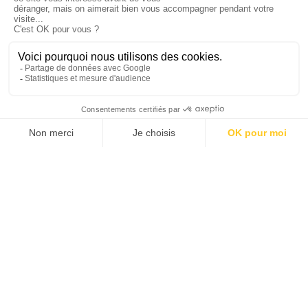
îles, ruines de Vat Phou, etc.)
le Laos offre de belles croisières au fil du Mekong
notamment, de catégorie plus chic, donc plus chères mais
qui sont l’occasion de réaliser une découverte hors des
sentiers battus (comme la croisière Vat Phou dans le Sud
du Laos en 3 jours par exemple)
enfin, dans certaines régions vous pourrez pratiquer des
activités comme le kayak ou le rafting : Luang Nam Tha,
Luang Prabang, Vang Vieng ou Pakse notamment
4/ Prendre le bus au Laos
Le bus est une autre solution de transport au Laos. Le réseau
s’est beaucoup développé et les bus relient de plus en plus de
villes et villages. Il existe différents types de bus :
les bus VIP, qui sont en général climatisés et plus rapides.
Il desservent les grands axes (en particulier la route 13)
et les axes internationaux
les bus « sawngthaew » : camions ou camionnettes
reconvertis avec des bancs de chaque côté. Ils desservent
les trajets plus courts, à l’intérieur d’une province