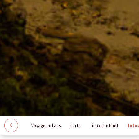
Voyage au Laos
Carte
Lieux d’intérêt
Info