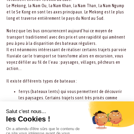
Le Mekong, la Nam Ou, la Nam Khan, la Nam Than, la Nam Ngump
et le Se Kong en sont les axes principaux. Le Mekong est le plus
long et traverse entièrement le pays du Nord au Sud.
Notez que les bus concurrencent aujourd’hui ce moyen de
transport traditionnel avec des prix et une rapidité qui amènent
peu à peu à la disparition des bateaux réguliers.
Il est néanmoins intéressant de réaliser certains trajets par voie
fluviale car le transport se transforme alors en excursion, vous
voyez défiler au fil de l’eau : paysages, villages, pêcheurs en
action...
Il existe différents types de bateaux :
ferrys (bateaux lents) qui vous permettent de découvrir
les paysages. Certains trajets sont très prisés comme
Houesay-Luang Prabang, Muang Khoua-Nong Kiaw ou
encore Nong Kiaw-Luang Prabang
pour les petits trajets, vous pourrez emprunter des taxis
fluviaux (bateaux à longue queue ou bateaux à rames). Ils
vous seront utiles pour certaines visites (Pak Ou, les 4000