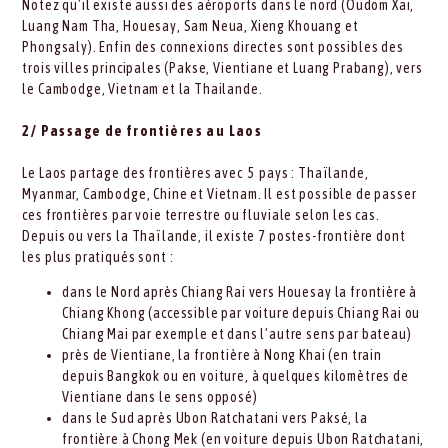
Notez qu’il existe aussi des aéroports dans le nord (Oudom Xai,
Luang Nam Tha, Houesay, Sam Neua, Xieng Khouang et
Phongsaly). Enfin des connexions directes sont possibles des
trois villes principales (Pakse, Vientiane et Luang Prabang), vers
le Cambodge, Vietnam et la Thailande.
2/ Passage de frontières au Laos
Le Laos partage des frontières avec 5 pays : Thaïlande,
Myanmar, Cambodge, Chine et Vietnam. Il est possible de passer
ces frontières par voie terrestre ou fluviale selon les cas.
Depuis ou vers la Thaïlande, il existe 7 postes-frontière dont
les plus pratiqués sont :
dans le Nord après Chiang Rai vers Houesay la frontière à
Chiang Khong (accessible par voiture depuis Chiang Rai ou
Chiang Mai par exemple et dans l’autre sens par bateau)
près de Vientiane, la frontière à Nong Khai (en train
depuis Bangkok ou en voiture, à quelques kilomètres de
Vientiane dans le sens opposé)
dans le Sud après Ubon Ratchatani vers Paksé, la
frontière à Chong Mek (en voiture depuis Ubon Ratchatani,